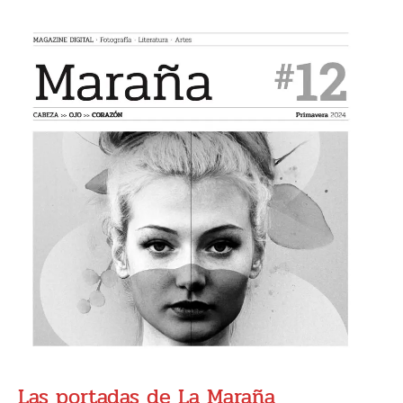
Las
portadas
de
La
Maraña
Las portadas de La Maraña