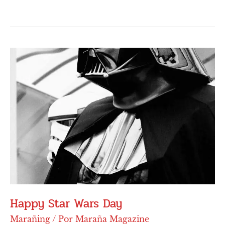
Happy
Star
Wars
Day
Happy Star Wars Day
Marañing
/ Por
Maraña Magazine