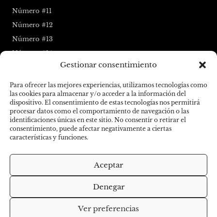
Número #11
Número #12
Número #13
Número #14
Gestionar consentimiento
Número #15
Para ofrecer las mejores experiencias, utilizamos tecnologías como
Sigue la Maraña
las cookies para almacenar y/o acceder a la información del
dispositivo. El consentimiento de estas tecnologías nos permitirá
F
I
procesar datos como el comportamiento de navegación o las
identificaciones únicas en este sitio. No consentir o retirar el
a
n
consentimiento, puede afectar negativamente a ciertas
características y funciones.
c
s
e
t
Aceptar
© 2026 Todos los derechos reservados
b
a
Denegar
o
g
o
r
Ver preferencias
Diseño web Ducktoy