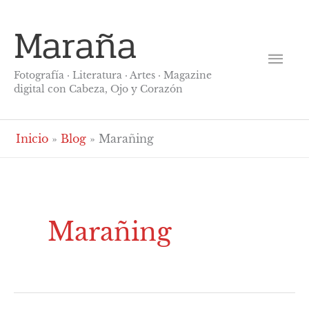
Ir
Me
Maraña
al
contenido
prin
Fotografía · Literatura · Artes · Magazine
digital con Cabeza, Ojo y Corazón
Inicio
Blog
Marañing
Marañing