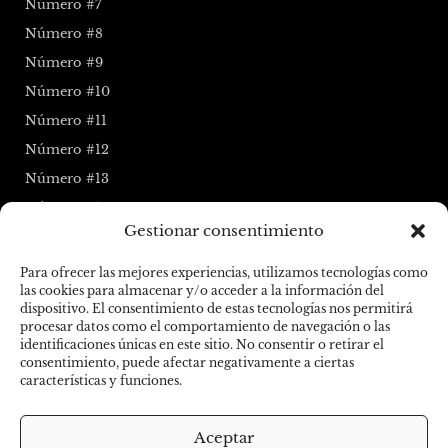
Número #7
Número #8
Número #9
Número #10
Número #11
Número #12
Número #13
Número #14
Gestionar consentimiento
Número #15
Para ofrecer las mejores experiencias, utilizamos tecnologías como
Sigue la Maraña
las cookies para almacenar y/o acceder a la información del
dispositivo. El consentimiento de estas tecnologías nos permitirá
F
I
procesar datos como el comportamiento de navegación o las
identificaciones únicas en este sitio. No consentir o retirar el
a
n
consentimiento, puede afectar negativamente a ciertas
características y funciones.
c
s
e
t
Aceptar