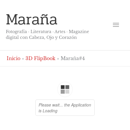
Ir
Me
Maraña
al
contenido
prin
Fotografía · Literatura · Artes · Magazine
digital con Cabeza, Ojo y Corazón
Inicio
3D FlipBook
Maraña#4