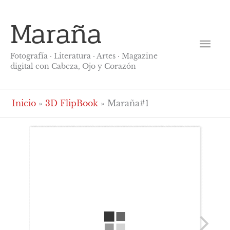
Ir
Me
Maraña
al
contenido
prin
Fotografía · Literatura · Artes · Magazine
digital con Cabeza, Ojo y Corazón
Inicio
3D FlipBook
Maraña#1